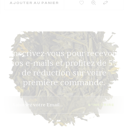
AJOUTER À MES FAVORIS
AJOUTER AU PANIER
Inscrivez-vous pour recevoir
nos e-mails et profitez de 5%
de réduction sur votre
première commande.
S'INSCRIRE