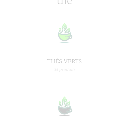
thé
THÉS VERTS
35
produits