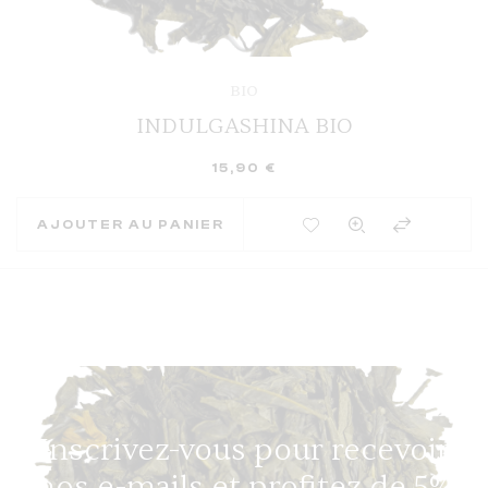
BIO
INDULGASHINA BIO
15,90
€
AJOUTER À MES FAVORIS
AJOUTER AU PANIER
Inscrivez-vous pour recevoir
nos e-mails et profitez de 5%