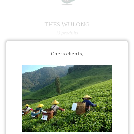
THÉS WULONG
13
produits
Chers clients,
NOUS POUVONS VOUS GUIDER POUR TROUVER LE
THÉ QUI VOUS CONVIENT LE MIEUX
Télécharger notre
catalogue
TÉLÉCHARGER