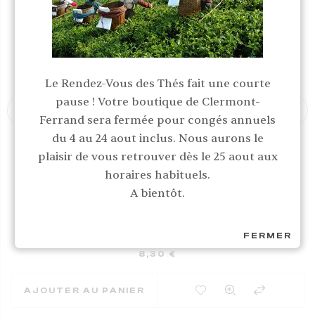
Le Rendez-Vous des Thés fait une courte
pause ! Votre boutique de Clermont-
Ferrand sera fermée pour congés annuels
du 4 au 24 aout inclus. Nous aurons le
plaisir de vous retrouver dès le 25 aout aux
horaires habituels.
A bientôt.
Mélanges
LE THÉ DES AMOUREUX
FERMER
8,30
€
AJOUTER À MES FAVORIS
AJOUTER AU PANIER