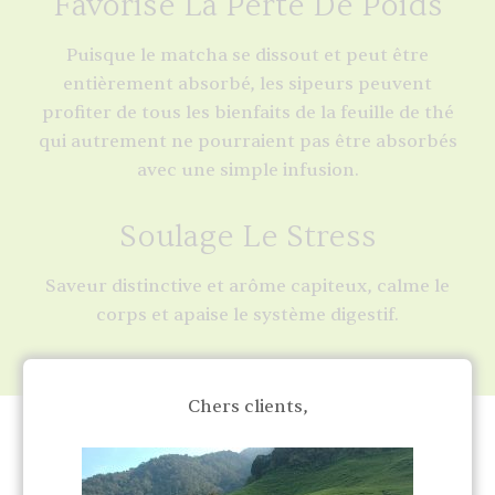
Favorise La Perte De Poids
Puisque le matcha se dissout et peut être
entièrement absorbé, les sipeurs peuvent
profiter de tous les bienfaits de la feuille de thé
qui autrement ne pourraient pas être absorbés
avec une simple infusion.
Soulage Le Stress
Saveur distinctive et arôme capiteux, calme le
corps et apaise le système digestif.
Chers clients,
MAGASINEZ NOTRE THÉ