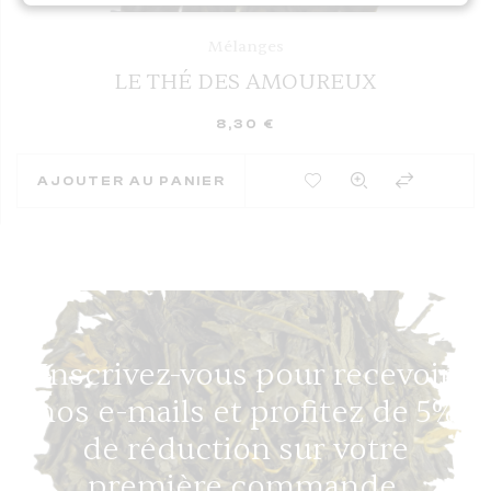
Mélanges
LE THÉ DES AMOUREUX
8,30
€
AJOUTER À MES FAVORIS
AJOUTER AU PANIER
Inscrivez-vous pour recevoir
nos e-mails et profitez de 5%
de réduction sur votre
première commande.