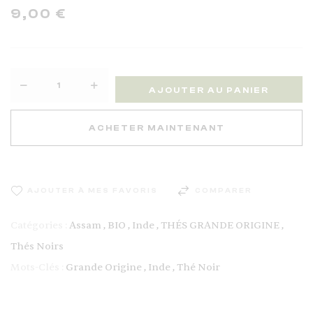
9,00
€
AJOUTER AU PANIER
ACHETER MAINTENANT
AJOUTER À MES FAVORIS
COMPARER
Catégories :
Assam
,
BIO
,
Inde
,
THÉS GRANDE ORIGINE
,
Thés Noirs
Mots-Clés :
Grande Origine
,
Inde
,
Thé Noir