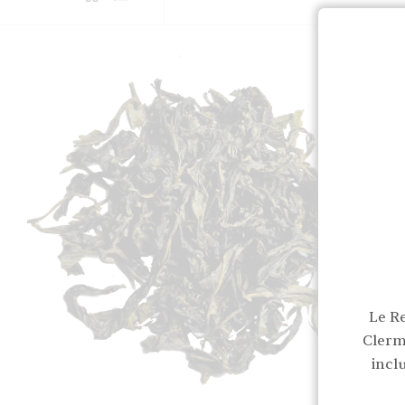
Le R
Clerm
incl