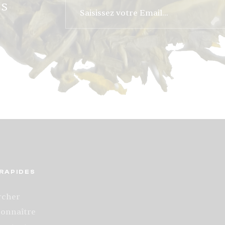
os
 RAPIDES
rcher
onnaître