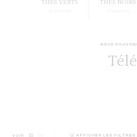
THÉS VERTS
THÉS NOIRS
35
produits
72
produits
NOUS POUVONS
Télé
AFFICHER LES FILTRES
VOIR