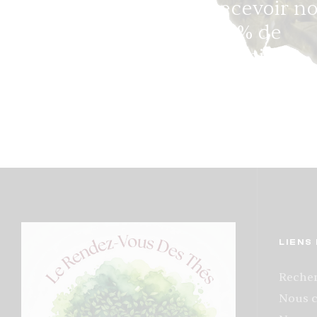
Inscrivez-vous pour recevoir n
e-mails et profitez de 5% de
réduction sur votre première
commande.
LIENS
Reche
Nous c