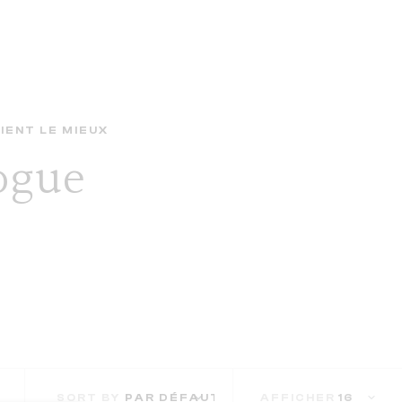
IENT LE MIEUX
logue
SORT BY
AFFICHER