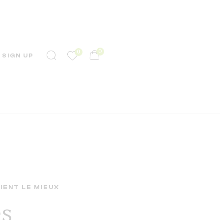
0
0
 SIGN UP
IENT LE MIEUX
es