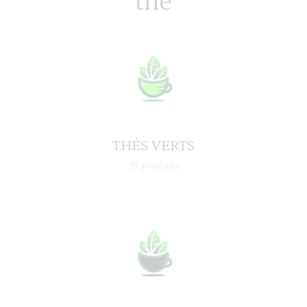
thé
THÉS VERTS
35
produits