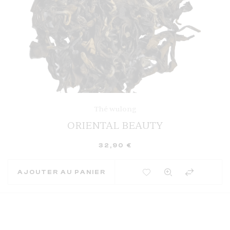
Thé wulong
ORIENTAL BEAUTY
32,90
€
AJOUTER À MES FAVORIS
AJOUTER AU PANIER